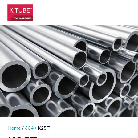
Home
/
304
/ K25T