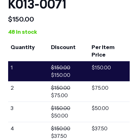
K013-0071
$
150.00
48 in stock
Quantity
Discount
Per Item
Price
1
$
150.00
$
150.00
$
150.00
2
$
150.00
$
75.00
$
75.00
3
$
150.00
$
50.00
$
50.00
4
$
150.00
$
37.50
$
37.50