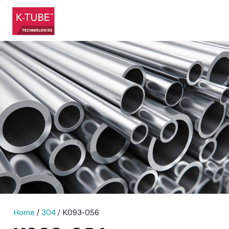
Home
/
304
/ K093-056