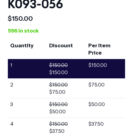
K093-056
$
150.00
596 in stock
Quantity
Discount
Per Item
Price
1
$
150.00
$
150.00
$
150.00
2
$
150.00
$
75.00
$
75.00
3
$
150.00
$
50.00
$
50.00
4
$
150.00
$
37.50
$
37.50