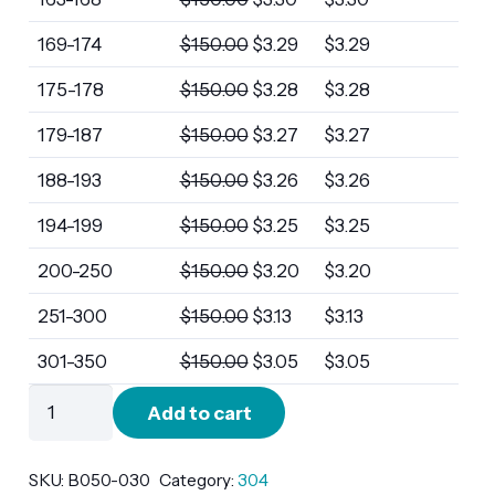
169-174
$
150.00
$
3.29
$
3.29
175-178
$
150.00
$
3.28
$
3.28
179-187
$
150.00
$
3.27
$
3.27
188-193
$
150.00
$
3.26
$
3.26
194-199
$
150.00
$
3.25
$
3.25
200-250
$
150.00
$
3.20
$
3.20
251-300
$
150.00
$
3.13
$
3.13
301-350
$
150.00
$
3.05
$
3.05
B050-
Add to cart
030
quantity
SKU:
B050-030
Category:
304