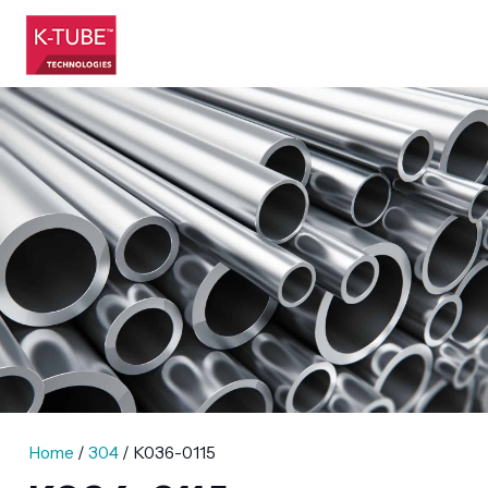
Home
/
304
/ K036-0115