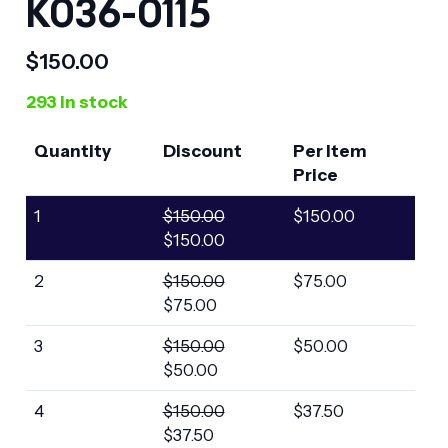
K036-0115
$
150.00
293 in stock
Quantity
Discount
Per Item
Price
1
$
150.00
$
150.00
$
150.00
2
$
150.00
$
75.00
$
75.00
3
$
150.00
$
50.00
$
50.00
4
$
150.00
$
37.50
$
37.50