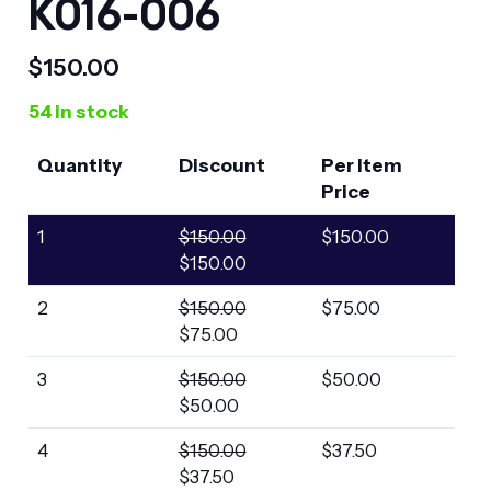
K016-006
$
150.00
54 in stock
Quantity
Discount
Per Item
Price
1
$
150.00
$
150.00
$
150.00
2
$
150.00
$
75.00
$
75.00
3
$
150.00
$
50.00
$
50.00
4
$
150.00
$
37.50
$
37.50