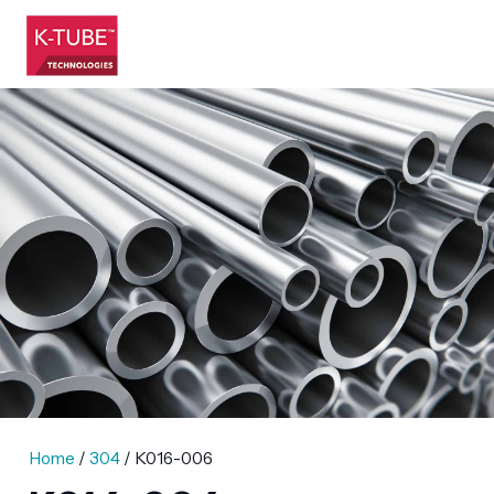
Home
/
304
/ K016-006