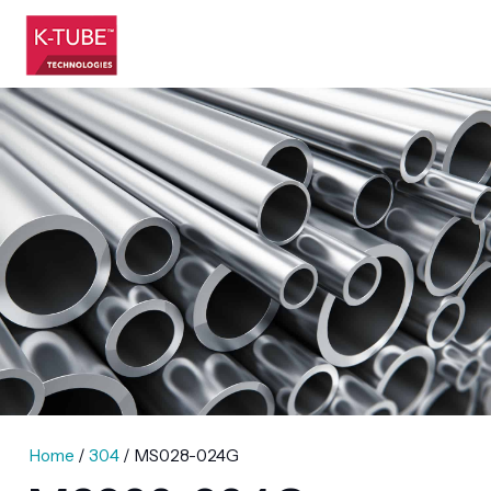
Home
/
304
/ MS028-024G