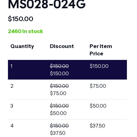
MS028-024G
$
150.00
2460 in stock
Quantity
Discount
Per Item
Price
1
$
150.00
$
150.00
$
150.00
2
$
150.00
$
75.00
$
75.00
3
$
150.00
$
50.00
$
50.00
4
$
150.00
$
37.50
$
37.50