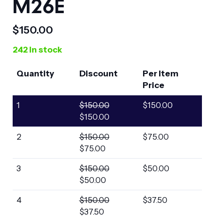
M26E
$
150.00
242 in stock
Quantity
Discount
Per Item
Price
1
$
150.00
$
150.00
$
150.00
2
$
150.00
$
75.00
$
75.00
3
$
150.00
$
50.00
$
50.00
4
$
150.00
$
37.50
$
37.50