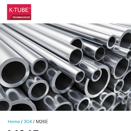
Home
/
304
/ M26E