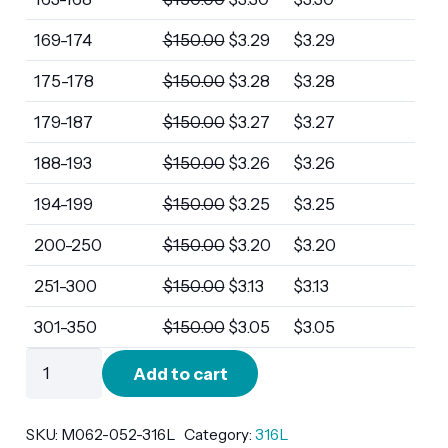
169-174
$
150.00
$
3.29
$
3.29
175-178
$
150.00
$
3.28
$
3.28
179-187
$
150.00
$
3.27
$
3.27
188-193
$
150.00
$
3.26
$
3.26
194-199
$
150.00
$
3.25
$
3.25
200-250
$
150.00
$
3.20
$
3.20
251-300
$
150.00
$
3.13
$
3.13
301-350
$
150.00
$
3.05
$
3.05
M062-
Add to cart
052-
316L
quantity
SKU:
M062-052-316L
Category:
316L