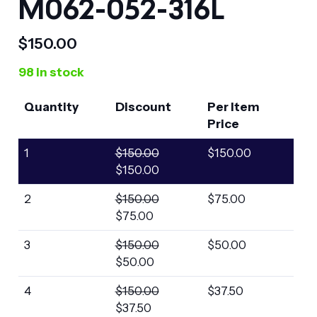
M062-052-316L
$
150.00
98 in stock
Quantity
Discount
Per Item
Price
1
$
150.00
$
150.00
$
150.00
2
$
150.00
$
75.00
$
75.00
3
$
150.00
$
50.00
$
50.00
4
$
150.00
$
37.50
$
37.50